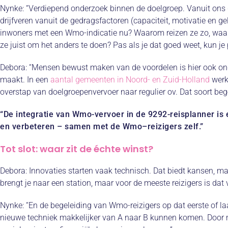
Nynke:
“Verdiepend onderzoek binnen de doelgroep. Vanuit ons 
drijfveren vanuit de gedragsfactoren (capaciteit, motivatie en 
inwoners met een Wmo-indicatie nu? Waarom reizen ze zo, waar
ze juist om het anders te doen? Pas als je dat goed weet, kun j
Debora:
“Mensen bewust maken van de voordelen is hier ook onde
maakt. In een
aantal gemeenten in Noord- en Zuid-Holland
werke
overstap van doelgroepenvervoer naar regulier ov. Dat soort bege
“De integratie van
Wmo
-vervoer in
de
9292
-reisplanner
is 
en verbeteren – samen met de
Wmo
–
reizigers zelf.”
Tot slot: waar zit de échte winst?
Debora:
Innovaties starten vaak technisch. Dat biedt kansen, maar
brengt je naar een station, maar voor de meeste reizigers is da
Nynke: “En de begeleiding van Wmo-reizigers op dat eerste of laa
nieuwe techniek makkelijker van A naar B kunnen komen. Door m