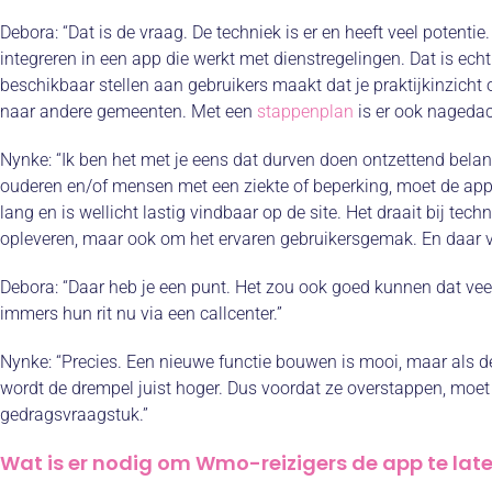
Debora:
“Dat is de vraag. De techniek is er en heeft veel potentie.
integreren in een app die werkt met dienstregelingen. Dat is echt
beschikbaar stellen aan gebruikers maakt dat je praktijkinzicht 
naar andere gemeenten. Met een
stappenplan
is er ook nagedach
Nynke:
“Ik ben het met je eens dat durven doen ontzettend belang
ouderen en/of mensen met een ziekte of beperking, moet de app
lang en is wellicht lastig vindbaar op de site. Het draait bij tec
opleveren, maar ook om het ervaren gebruikersgemak. En daar va
Debora:
“Daar heb je een punt. Het zou ook goed kunnen dat ve
immers hun rit nu via een callcenter.”
Nynke:
“Precies. Een nieuwe functie bouwen is mooi, maar als de d
wordt de drempel juist hoger. Dus voordat ze overstappen, moet je
gedragsvraagstuk.”
Wat is er nodig om Wmo-reizigers de app te lat