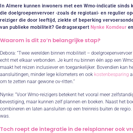
In Almere kunnen inwoners met een Wmo-indicatie sinds ko
die doelgroepenvervoer -zoals de regiotaxi- en regulier 
reiziger die door leeftijd, ziekte of beperking vervoerson
van publieke mobiliteit? Gedragsexpert
Nynke Komdeur
en
Waarom is dit zo’n belangrijke stap?
Debora:
“Twee werelden binnen mobiliteit – doelgroepenvervoer e
echt met elkaar verbonden. Je kunt nu binnen één app een Wmo-ri
maakt het reizen inclusiever en toegankelijker. Bovendien kan he
aansluitingen, minder lege kilometers en ook
kostenbesparing
a
om te zetten naar gewone ov-ritten.”
Nynke:
“Voor Wmo-reizigers betekent het vooral meer zelfstandig
bevestiging, maar kunnen zelf plannen en boeken. Naast het bo
combineren en laten aansluiten op een treinreis buiten de regio. 
was.
Toch roept de integratie in de reisplanner ook vr