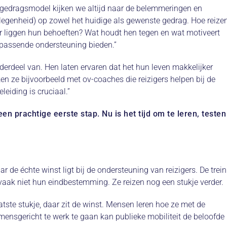
gedragsmodel kijken we altijd naar de belemmeringen en
gelegenheid) op zowel het huidige als gewenste gedrag. Hoe reize
 liggen hun behoeften? Wat houdt hen tegen en wat motiveert
e passende ondersteuning bieden.”
rdeel van. Hen laten ervaren dat het hun leven makkelijker
n ze bijvoorbeeld met ov-coaches die reizigers helpen bij de
leiding is cruciaal.”
een prachtige eerste stap. Nu is het tijd om te leren, testen
 de échte winst ligt bij de ondersteuning van reizigers. De trein
t vaak niet hun eindbestemming. Ze reizen nog een stukje verder.
tste stukje, daar zit de winst. Mensen leren hoe ze met de
ensgericht te werk te gaan kan publieke mobiliteit de beloofde