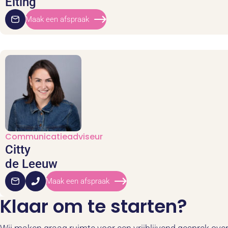
Elting
Maak een afspraak
Communicatieadviseur
Citty
de Leeuw
Maak een afspraak
Klaar om te starten?